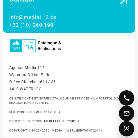
info@media112.be
+32 (10) 260 190
Agence Media 112
Waterloo Office Park
Drève Richelle 161J / 36
1410 WATERLOO
CE SITE CONTIENT NOTRE CATALOGUE DE SERVICES + UN PORTFOLIO DE NOS
RÉALISATIONS RÉCENTES.
SITE PRINCIPAL |
MEDIA112.BE →
CENTRE DE SUPPORT |
MEDIA112.SUPPORT →
COPYRIGHT © 2002 - 2026 | MEDIA 112 SRL (BE0767472611)