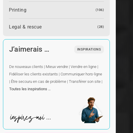
Printing
(106)
Legal & rescue
(28)
J’aimerais …
INSPIRATIONS
De nouveaux clients
|
Mieux vendre
|
Vendre en ligne
|
Fidéliser les clients existants
|
Communiquer hors-ligne
|
Être secouru en cas de problème
|
Transférer son site
|
Toutes les inspirations …