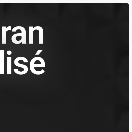
ran
lisé