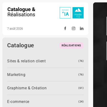
Skip
to
content
7 août 2026
Catalogue
RÉALISATIONS
Sites & relation client
(76)
Marketing
(76)
Graphisme & Création
(61)
E-commerce
(24)