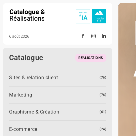
Skip
to
content
6 août 2026
Catalogue
RÉALISATIONS
Sites & relation client
(76)
Marketing
(76)
Graphisme & Création
(61)
E-commerce
(24)