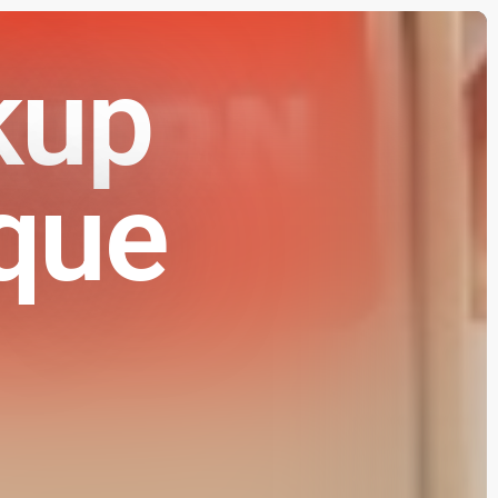
kup
que