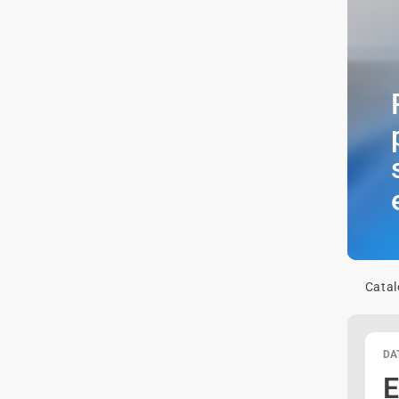
Cata
DA
E