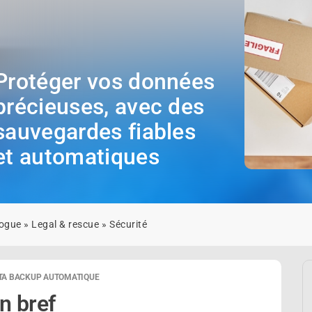
Protéger vos données
précieuses, avec des
sauvegardes fiables
et automatiques
logue
»
Legal & rescue
»
Sécurité
TA BACKUP AUTOMATIQUE
n bref