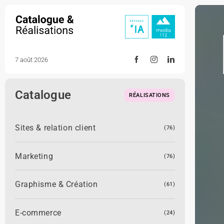
Skip
to
content
7 août 2026
Catalogue
RÉALISATIONS
Sites & relation client
(76)
Marketing
(76)
Graphisme & Création
(61)
E-commerce
(24)