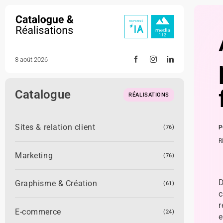
Skip
to
content
8 août 2026
Catalogue
RÉALISATIONS
Sites & relation client
(76)
P
R
Marketing
(76)
D
Graphisme & Création
(61)
c
r
E-commerce
(24)
e