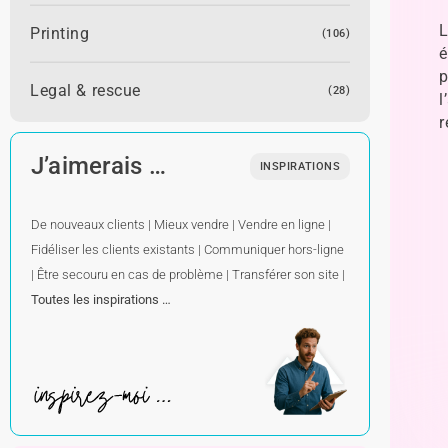
L
Printing
(106)
é
p
Legal & rescue
(28)
l
r
J’aimerais …
INSPIRATIONS
De nouveaux clients
|
Mieux vendre
|
Vendre en ligne
|
Fidéliser les clients existants
|
Communiquer hors-ligne
|
Être secouru en cas de problème
|
Transférer son site
|
Toutes les inspirations …