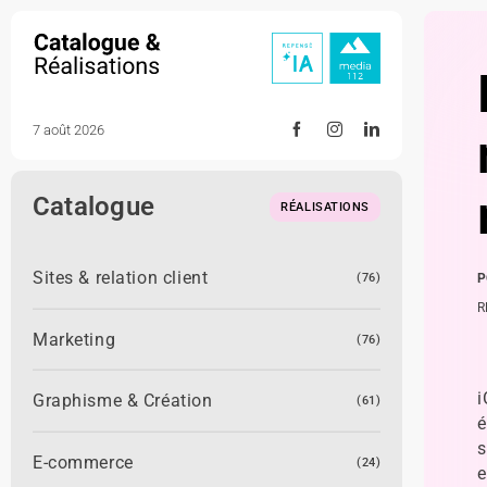
Skip
to
content
7 août 2026
Catalogue
RÉALISATIONS
Sites & relation client
(76)
P
R
Marketing
(76)
i
Graphisme & Création
(61)
é
s
E-commerce
(24)
e