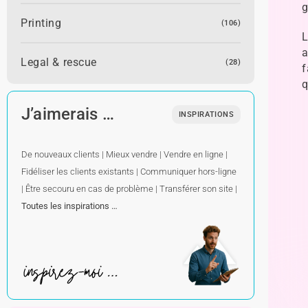
g
Printing
(106)
L
a
Legal & rescue
(28)
f
q
J’aimerais …
INSPIRATIONS
De nouveaux clients
|
Mieux vendre
|
Vendre en ligne
|
Fidéliser les clients existants
|
Communiquer hors-ligne
|
Être secouru en cas de problème
|
Transférer son site
|
Toutes les inspirations …