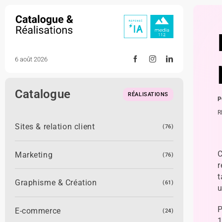
Skip
to
content
6 août 2026
Catalogue
RÉALISATIONS
P
R
Sites & relation client
(76)
C
Marketing
(76)
r
t
Graphisme & Création
(61)
u
P
E-commerce
(24)
1