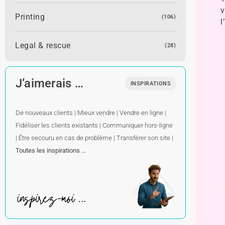
v
Printing
(106)
l
Legal & rescue
(28)
J’aimerais …
INSPIRATIONS
De nouveaux clients
|
Mieux vendre
|
Vendre en ligne
|
Fidéliser les clients existants
|
Communiquer hors-ligne
|
Être secouru en cas de problème
|
Transférer son site
|
Toutes les inspirations …