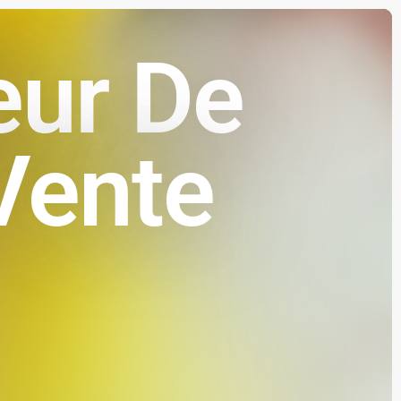
eur De
Vente