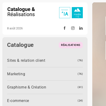
Skip
to
content
8 août 2026
Catalogue
RÉALISATIONS
Sites & relation client
(76)
Marketing
(76)
Graphisme & Création
(61)
E-commerce
(24)