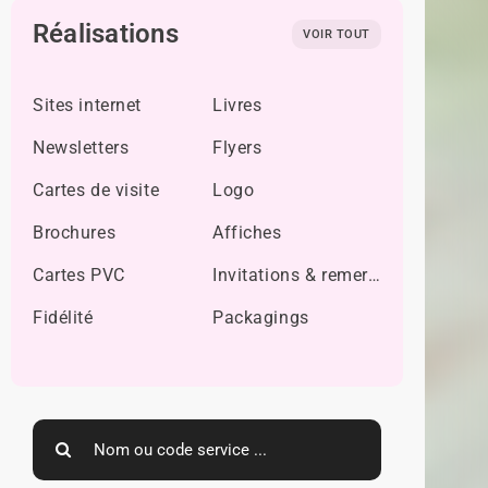
Réalisations
VOIR TOUT
Sites internet
Livres
Newsletters
Flyers
Cartes de visite
Logo
Brochures
Affiches
Cartes PVC
Invitations & remerciements
Fidélité
Packagings
Search
for: